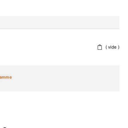
vide
 gamme