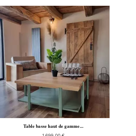
Table basse haut de gamme...
Prix
1 699,00 €