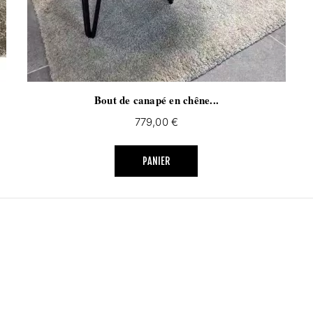
Bout de canapé en chêne...
Prix
779,00 €
PANIER