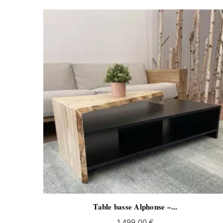
Table basse Alphonse –...
Prix
1 499,00 €