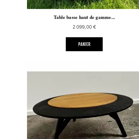
Table basse haut de gamme...
Prix
2 099,00 €
PANIER