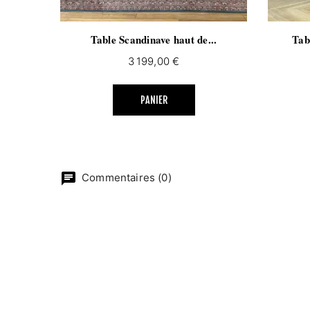
Table Scandinave haut de...
Tab
Prix
3 199,00 €
PANIER
chat
Commentaires (0)