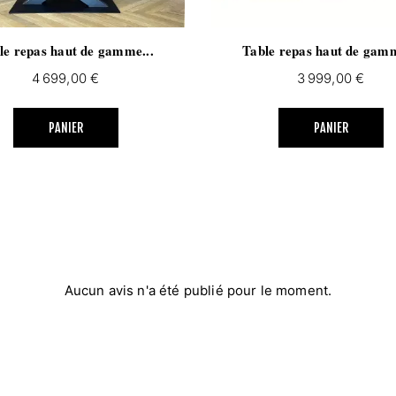
le repas haut de gamme...
Table repas haut de gamm
Prix
Prix
4 699,00 €
3 999,00 €
PANIER
PANIER
Aucun avis n'a été publié pour le moment.