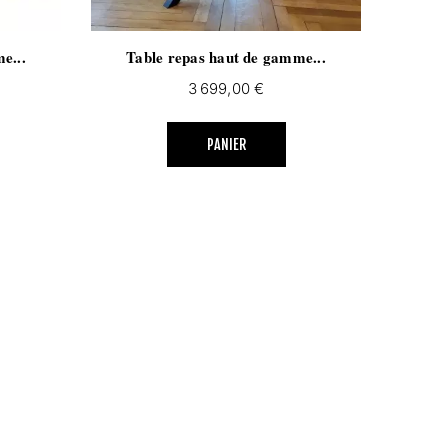
e...
Table repas haut de gamme...
Prix
3 699,00 €
PANIER